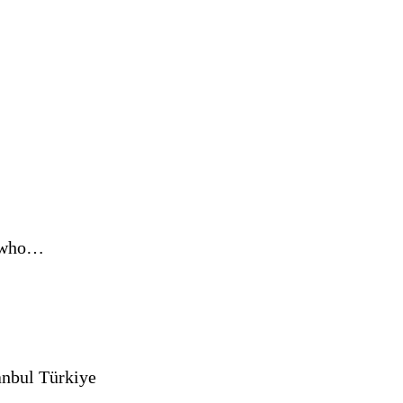
s who…
anbul Türkiye