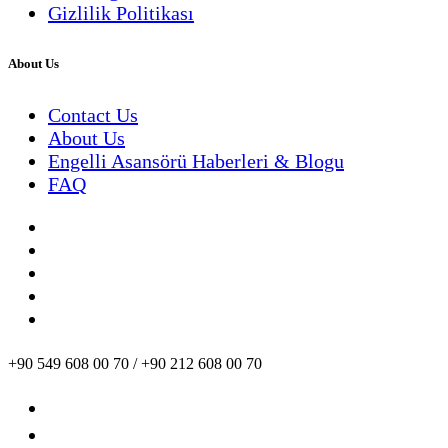
Gizlilik Politikası
About Us
Contact Us
About Us
Engelli Asansörü Haberleri & Blogu
FAQ
facebook
twitter
instagram
linkedin
youtube
+90 549 608 00 70 / +90 212 608 00 70