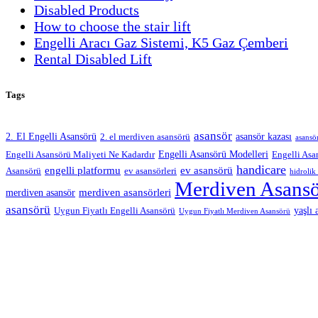
Disabled Products
How to choose the stair lift
Engelli Aracı Gaz Sistemi, K5 Gaz Çemberi
Rental Disabled Lift
Tags
asansör
2. El Engelli Asansörü
asansör kazası
2. el merdiven asansörü
asansö
Engelli Asansörü Modelleri
Engelli Asansörü Maliyeti Ne Kadardır
Engelli Asa
handicare
engelli platformu
ev asansörü
Asansörü
ev asansörleri
hidrolik
Merdiven Asans
merdiven asansörleri
merdiven asansör
asansörü
yaşlı 
Uygun Fiyatlı Engelli Asansörü
Uygun Fiyatlı Merdiven Asansörü