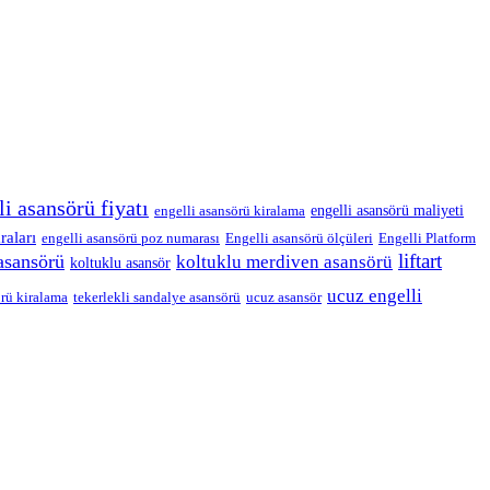
li asansörü fiyatı
engelli asansörü maliyeti
engelli asansörü kiralama
raları
engelli asansörü poz numarası
Engelli asansörü ölçüleri
Engelli Platform
liftart
asansörü
koltuklu merdiven asansörü
koltuklu asansör
ucuz engelli
rü kiralama
tekerlekli sandalye asansörü
ucuz asansör