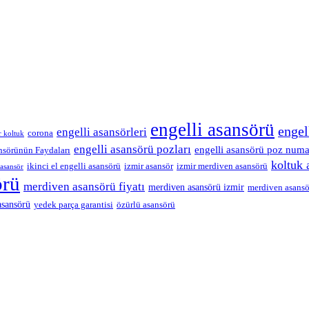
engelli asansörü
engel
engelli asansörleri
corona
r koltuk
engelli asansörü pozları
engelli asansörü poz numa
nsörünün Faydaları
koltuk 
ikinci el engelli asansörü
izmir asansör
izmir merdiven asansörü
 asansör
örü
merdiven asansörü fiyatı
merdiven asansörü izmir
merdiven asansö
asansörü
yedek parça garantisi
özürlü asansörü