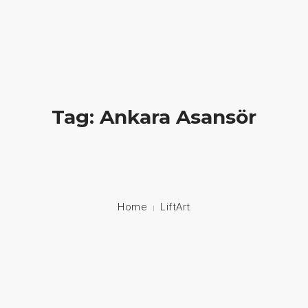
Hayatlara Dokunuyoruz
+90 549 608 00 70 / +90 212 608 00 70
About Us
Tag: Ankara Asansör
Stair Lifts
Home Lifts
Disabled Lifts
Home
LiftArt
Disabled Vehicle System
Contact
Language: