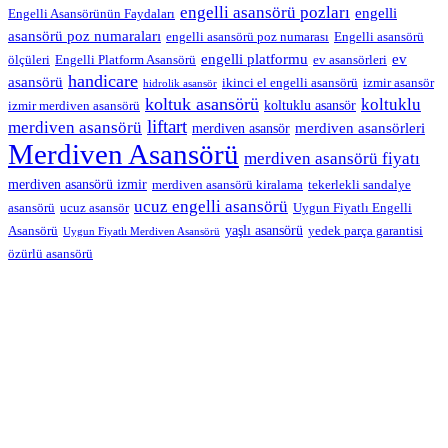
engelli asansörü pozları
engelli
Engelli Asansörünün Faydaları
asansörü poz numaraları
engelli asansörü poz numarası
Engelli asansörü
engelli platformu
ev
ölçüleri
Engelli Platform Asansörü
ev asansörleri
handicare
asansörü
ikinci el engelli asansörü
izmir asansör
hidrolik asansör
koltuk asansörü
koltuklu
koltuklu asansör
izmir merdiven asansörü
liftart
merdiven asansörü
merdiven asansörleri
merdiven asansör
Merdiven Asansörü
merdiven asansörü fiyatı
merdiven asansörü izmir
merdiven asansörü kiralama
tekerlekli sandalye
ucuz engelli asansörü
asansörü
ucuz asansör
Uygun Fiyatlı Engelli
yaşlı asansörü
Asansörü
yedek parça garantisi
Uygun Fiyatlı Merdiven Asansörü
özürlü asansörü