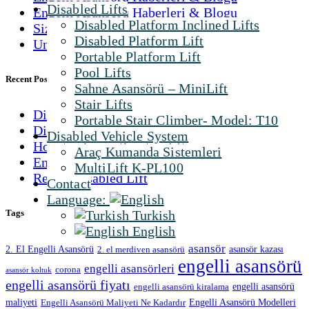
Disabled Lifts
Engelli Asansörü Haberleri & Blogu
Disabled Platform Inclined Lifts
Sizden Gelenler
Disabled Platform Lift
Uncategorized
Portable Platform Lift
Pool Lifts
Recent Posts
Sahne Asansörü – MiniLift
Stair Lifts
Disabled Law in Turkey
Portable Stair Climber- Model: T10
Disabled Products
Disabled Vehicle System
How to choose the stair lift
Araç Kumanda Sistemleri
Engelli Aracı Gaz Sistemi, K5 Gaz Çemberi
MultiLift K-PL100
Rental Disabled Lift
Contact
Language:
Tags
Turkish
English
asansör
2. El Engelli Asansörü
asansör kazası
2. el merdiven asansörü
engelli asansörü
engelli asansörleri
corona
asansör koltuk
engelli asansörü fiyatı
engelli asansörü
engelli asansörü kiralama
maliyeti
Engelli Asansörü Modelleri
Engelli Asansörü Maliyeti Ne Kadardır