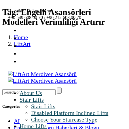
Tag: Engelli Asansörleri
Hayatlara Dokunuyoruz
+90 549 608 00 70 / +90 212 608 00 70
Modelleri Verimliliği Artırır
Home
LiftArt
About Us
Stair Lifts
Stair Lifts
Categories
Disabled Platform Inclined Lifts
Choose Your Staircase Type
ARAÇ KUMANDA SİSTEMLERİ
Home Lifts
Engelli Asansörü Haberleri & Blogu