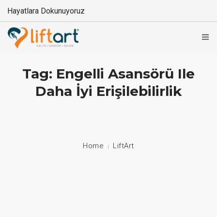
Hayatlara Dokunuyoruz
+90 549 608 00 70 / +90 212 608 00 70
About Us
Tag: Engelli Asansörü Ile
Daha İyi Erişilebilirlik
Stair Lifts
Home Lifts
Disabled Lifts
Home
LiftArt
Disabled Vehicle System
Contact
Language: