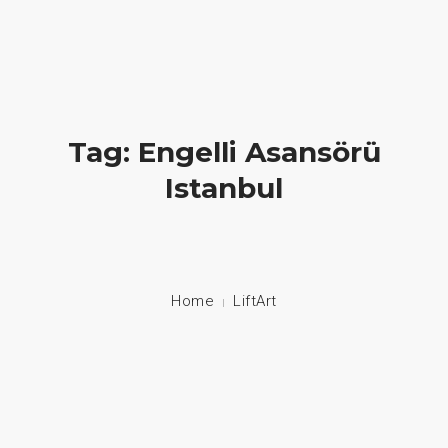
Hayatlara Dokunuyoruz
+90 549 608 00 70 / +90 212 608 00 70
About Us
Tag: Engelli Asansörü
Istanbul
Stair Lifts
Home Lifts
Disabled Lifts
Home
LiftArt
Disabled Vehicle System
Contact
Language: