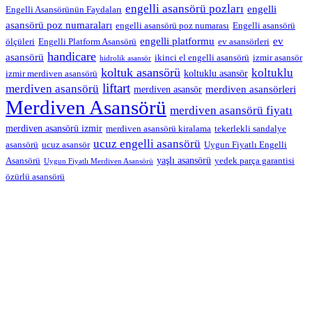
engelli asansörü pozları
engelli
Engelli Asansörünün Faydaları
asansörü poz numaraları
engelli asansörü poz numarası
Engelli asansörü
engelli platformu
ev
ölçüleri
Engelli Platform Asansörü
ev asansörleri
handicare
asansörü
ikinci el engelli asansörü
izmir asansör
hidrolik asansör
koltuk asansörü
koltuklu
koltuklu asansör
izmir merdiven asansörü
liftart
merdiven asansörü
merdiven asansörleri
merdiven asansör
Merdiven Asansörü
merdiven asansörü fiyatı
merdiven asansörü izmir
merdiven asansörü kiralama
tekerlekli sandalye
ucuz engelli asansörü
asansörü
ucuz asansör
Uygun Fiyatlı Engelli
yaşlı asansörü
Asansörü
yedek parça garantisi
Uygun Fiyatlı Merdiven Asansörü
özürlü asansörü