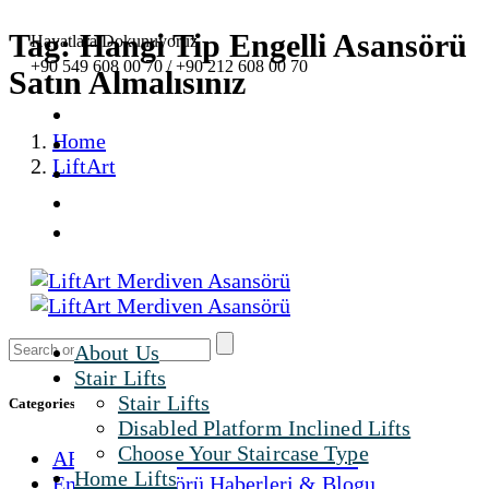
Tag: Hangi Tip Engelli Asansörü
Hayatlara Dokunuyoruz
+90 549 608 00 70 / +90 212 608 00 70
Satın Almalısınız
Home
LiftArt
About Us
Stair Lifts
Stair Lifts
Categories
Disabled Platform Inclined Lifts
Choose Your Staircase Type
ARAÇ KUMANDA SİSTEMLERİ
Home Lifts
Engelli Asansörü Haberleri & Blogu