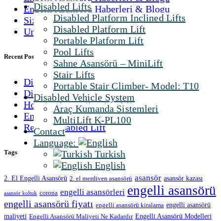
Disabled Lifts
Engelli Asansörü Haberleri & Blogu
Disabled Platform Inclined Lifts
Sizden Gelenler
Disabled Platform Lift
Uncategorized
Portable Platform Lift
Pool Lifts
Recent Posts
Sahne Asansörü – MiniLift
Stair Lifts
Disabled Law in Turkey
Portable Stair Climber- Model: T10
Disabled Products
Disabled Vehicle System
How to choose the stair lift
Araç Kumanda Sistemleri
Engelli Aracı Gaz Sistemi, K5 Gaz Çemberi
MultiLift K-PL100
Rental Disabled Lift
Contact
Language:
Tags
Turkish
English
asansör
2. El Engelli Asansörü
asansör kazası
2. el merdiven asansörü
engelli asansörü
engelli asansörleri
corona
asansör koltuk
engelli asansörü fiyatı
engelli asansörü
engelli asansörü kiralama
maliyeti
Engelli Asansörü Modelleri
Engelli Asansörü Maliyeti Ne Kadardır