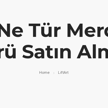
8 00 70
ut Us
Stair Lifts
Home Lifts
Disabled Lifts
Disable
 Ne Tür Mer
ü Satın Alm
Home
LiftArt