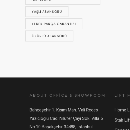
YAŞLI ASANSÖRÜ
YEDEK PARÇA GARANTISI
ÖZÜRLÜ ASANSÖRÜ
ABOUT OFFİCE & SHOWROOM
LIFT 
Bahçeşehir 1. Kısım Mah. Vali Recep
Home Li
Yazıcıoğlu Cad. Nilüfer Çayı Sok. Villa 5
Stair Lif
No:10 Başakşehir 34488, İstanbul