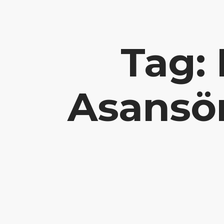
Hayatlara Dokunuyoruz
+90 549 608 00 70 / +90 212 60
Abo
Tag:
Asansör