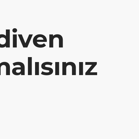
d Vehicle System
Contact
Language:
diven
alısınız