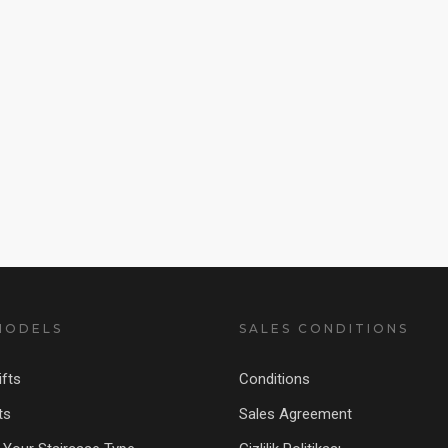
MODELS
SALES CONDITIONS
fts
Conditions
ts
Sales Agreement