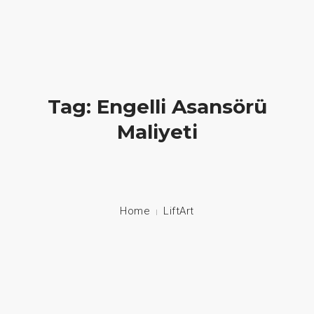
Hayatlara Dokunuyoruz
+90 549 608 00 70 / +90 212 608 00 70
Kurumsal
Tag: Engelli Asansörü
Maliyeti
Merdiven Asansörleri
Ev Asansörleri
Engelli Asansörleri
Home
LiftArt
Engelli Araç Sistemleri
İletisim
Dil: