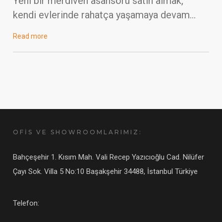
Yeni bir merdiven asansörü satın almak,
kendi evlerinde rahatça yaşamaya devam…
Read more
OFIS VE SHOWROOMLARIMIZ:
Bahçeşehir 1. Kısım Mah. Vali Recep Yazıcıoğlu Cad. Nilüfer
Çayı Sok. Villa 5 No:10 Başakşehir 34488, İstanbul Türkiye
Telefon: